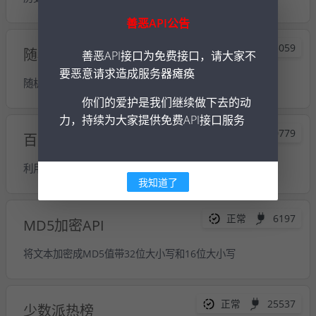
善恶API公告
正常
15059
随机小姐姐视频
善恶API接口为免费接口，请大家不
要恶意请求造成服务器瘫痪
随机显示小姐姐短视频
你们的爱护是我们继续做下去的动
力，持续为大家提供免费API接口服务
正常
480779
百度收录查询
利用SITE查询域名百度收录的条数
我知道了
正常
6197
MD5加密API
将文本加密成MD5值带32位大小写和16位大小写
正常
25537
少数派热榜