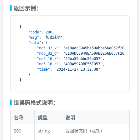
返回示例：
{
"code"
:
200
,
"msg"
:
"加密成功"
,
"data"
:
{
"md5_32_x"
:
"e10adc3949ba59abbe56e057f20f883e"
,
"md5_32_d"
:
"E10ADC3949BA59ABBE56E057F20F883E"
,
"md5_16_x"
:
"49ba59abbe56e057"
,
"md5_16_d"
:
"49BA59ABBE56E057"
,
"time"
:
"2024-11-27 13:32:38"
}
}
错误码格式说明：
名称
类型
说明
200
string
返回状态码（成功）